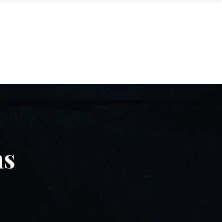
No products in the cart.
STRO LOUNGE
İLETİŞİM
BLOG
ns