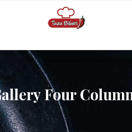
RİMİZ
MENÜMÜZ
KURUMSAL CATERING
TB BI
allery Four Colum