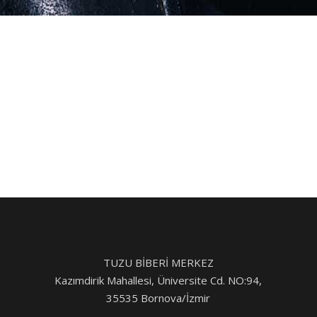
TUZU BİBERİ MERKEZ
Kazımdirik Mahallesi, Üniversite Cd. NO:94,
35535 Bornova/İzmir